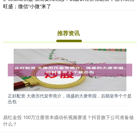
旺盛；微信“小微”来了
推荐资讯
正好配资 大唐历代皇帝简介，强盛的大唐帝国，后期皇帝个个是
怂包
鼎红金投 100万注册资本撬动长视频赛道？抖音旗下公司准备做
什么？