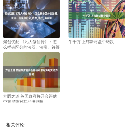
聚创优配 《凡人修仙传》：怎
牛千万 上纬新材盘中转跌
么样去区分的法器、法宝、符箓
和符宝_威力_修士_南宫婉
方圆之道 英国政府将开会评估
中东局势对其经济影响
相关评论