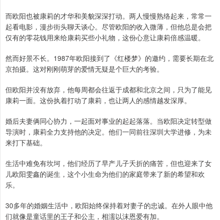
而欧阳也被康莉的才华和美貌深深打动。两人慢慢熟络起来，常常一
起看电影，漫步街头聊天谈心。尽管欧阳的收入微薄，但他总是会把
仅有的零花钱用来给康莉买些小礼物，这份心意让康莉倍感温暖。
然而好景不长。1987年欧阳接到了《红楼梦》的邀约，需要长期在北
京拍摄。这对刚刚萌芽的爱情无疑是个巨大的考验。
但欧阳并没有放弃，他每周都会往返于成都和北京之间，只为了能见
康莉一面。这份执着打动了康莉，也让两人的感情越发深厚。
婚后夫妻俩同心协力，一起面对事业的起起落落。当欧阳决定转型做
导演时，康莉全力支持他的决定。他们一同前往深圳大学进修，为未
来打下基础。
生活中难免有坎坷，他们经历了早产儿子夭折的痛苦，但也迎来了女
儿欧阳雯鑫的诞生，这个小生命为他们的家庭带来了新的希望和欢
乐。
30多年的婚姻生活中，欧阳始终保持着对妻子的忠诚。在外人眼中他
们就像是童话里的王子和公主，相濡以沫恩爱有加。