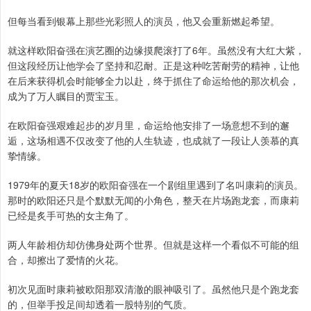
但每当看到银幕上那些光彩照人的演员，他又会重新燃起希望。
就这样欧阳奋强在演艺圈的边缘摸爬滚打了6年。虽然没有大红大紫，
但这段经历让他学会了坚持和忍耐。正是这种吃苦耐劳的精神，让他
在后来获得机会时能够全力以赴，终于抓住了命运给他的那次机会，
成为了万人瞩目的贾宝玉。
在欧阳奋强艰难起步的岁月里，命运给他安排了一场意想不到的邂
逅，这场相遇不仅改变了他的人生轨迹，也成就了一段让人羡慕的真
挚情缘。
1979年的夏天18岁的欧阳奋强在一个剧组里遇到了名叫康莉的演员。
那时的欧阳还只是个默默无闻的小角色，整天在片场跑龙套，而康莉
已经是炙手可热的女主角了。
两人年龄相仿却仿佛身处两个世界。但就是这样一个看似不可能的组
合，却擦出了爱情的火花。
初次见面时康莉被欧阳那双清澈的眼神吸引了。虽然他只是个跑龙套
的，但举手投足间却透着一股特别的气质。