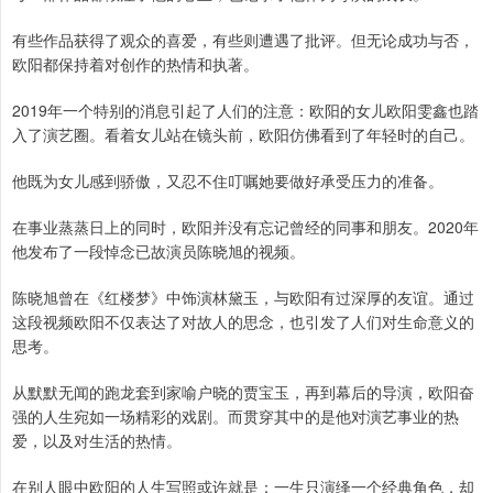
有些作品获得了观众的喜爱，有些则遭遇了批评。但无论成功与否，
欧阳都保持着对创作的热情和执著。
2019年一个特别的消息引起了人们的注意：欧阳的女儿欧阳雯鑫也踏
入了演艺圈。看着女儿站在镜头前，欧阳仿佛看到了年轻时的自己。
他既为女儿感到骄傲，又忍不住叮嘱她要做好承受压力的准备。
在事业蒸蒸日上的同时，欧阳并没有忘记曾经的同事和朋友。2020年
他发布了一段悼念已故演员陈晓旭的视频。
陈晓旭曾在《红楼梦》中饰演林黛玉，与欧阳有过深厚的友谊。通过
这段视频欧阳不仅表达了对故人的思念，也引发了人们对生命意义的
思考。
从默默无闻的跑龙套到家喻户晓的贾宝玉，再到幕后的导演，欧阳奋
强的人生宛如一场精彩的戏剧。而贯穿其中的是他对演艺事业的热
爱，以及对生活的热情。
在别人眼中欧阳的人生写照或许就是：一生只演绎一个经典角色，却