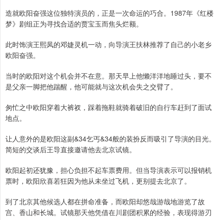
造就欧阳奋强这位独特演员的，正是一次命运的巧合。1987年《红楼
梦》剧组正为寻找合适的贾宝玉而焦头烂额。
此时饰演王熙凤的邓婕灵机一动，向导演王扶林推荐了自己的小老乡
欧阳奋强。
当时的欧阳对这个机会并不在意。那天早上他懒洋洋地睡过头，要不
是父亲一脚把他踹醒，他可能就与这次机会失之交臂了。
匆忙之中欧阳穿着大裤衩，踩着拖鞋就骑着破旧的自行车赶到了面试
地点。
让人意外的是欧阳这副&34乞丐&34般的装扮反而吸引了导演的目光。
简短的交谈后王导直接邀请他去北京试镜。
欧阳起初还犹豫，担心负担不起车票费用。但当导演表示可以报销机
票时，欧阳欣喜若狂因为他从未坐过飞机，更别提去北京了。
到了北京其他候选人都在拼命准备，而欧阳却悠哉游哉地游览了故
宫、香山和长城。试镜那天他凭借在川剧团积累的经验，表现得游刃