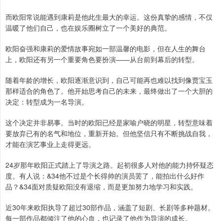
而欧阳常说能遇到康莉是他此生最大的幸运。这份真挚的感情，不仅
温暖了他们自己，也在娱乐圈树立了一个美好的典范。
欧阳奋强和康莉的爱情故事宛如一部温馨的电影，但在人生的舞台
上，欧阳还有另一个重要角色要扮演——从台前到幕后的转型。
随着年龄的增长，欧阳逐渐意识到，自己可能再也难以找到像贾宝玉
那样适合的角色了。他开始思考自己的未来，最终做出了一个大胆的
决定：转型成为一名导演。
这个决定并非易事。当时的欧阳已经是家喻户晓的明星，转型意味着
要放弃已有的名气和地位，重新开始。但他坚信只有不断挑战自我，
才能在演艺事业上走得更远。
24岁那年欧阳正式踏上了导演之路。起初很多人对他的能力持怀疑态
度。有人说：&34他不过是个长得帅的演员罢了，能拍出什么好作
品？&34面对质疑欧阳没有退缩，而是更加努力地学习和实践。
近30年来欧阳执导了超过30部作品，涵盖了短剧、长剧等多种题材。
每一部作品都倾注了他的心血，也记录了他作为导演的成长。