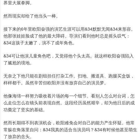
界里大展拳脚。
然而现实却给了他当头一棒。
接下来的6年里欧阳奋强的演艺生涯可以用&34默默无闻&34来形容。
他那张娃娃脸成了他的最大障碍。导演们看到他时总是摇头叹气：
&34这孩子太嫩了，演不了成年角色。
&34可让他演儿童角色吧，又觉得他个头太高。就这样欧阳奋强陷入
了尴尬的境地。
无奈之下他只能在剧组担任打杂工作。扫地、搬道具、跑腿买盒饭，
样样都干。虽然辛苦但欧阳并没有放弃自己的演员梦。
他像海绵一样努力吸收着片场的每一个细节。看别人怎么对台词，怎
么走位怎么在镜头前表现自然。这段经历虽然艰辛，却为他日后的成
功奠定了坚实的基础。
然而长期得不到表演机会，欧阳难免会对自己的能力产生怀疑。他常
常躲在角落里自问：&34我真的适合当演员吗？&34有时候他甚至萌生
了放弃的念头。