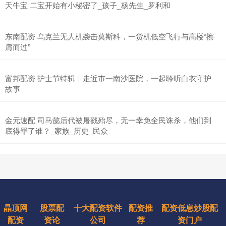
天牛宝 二宝开始有小秘密了_孩子_杨先生_罗利和
东南配资 乌克兰无人机袭击莫斯科，一货机低空飞行与高楼“擦
肩而过”
富邦配资 护士节特辑｜走近市一南沙医院，一起聆听白衣守护
故事
金元速配 司马懿后代被屠戮殆尽，无一幸免全民诛杀，他们到
底得罪了谁？_家族_历史_民众
晶顶网
股票配
十大配资软件
配资推
配资低息炒股配
配资
资论
公司
荐
资门户