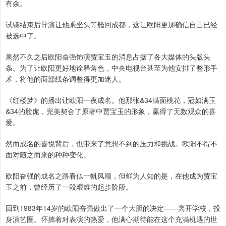
有余。
试镜结束后导演让他乘坐头等舱回成都，这让欧阳更加确信自己已经
被选中了。
果然不久之后欧阳奋强饰演贾宝玉的消息占据了各大媒体的头版头
条。为了让欧阳更好地诠释角色，中央电视台甚至为他安排了整形手
术，将他的面部线条调整得更加迷人。
《红楼梦》的播出让欧阳一夜成名。他那张&34满面桃花，冠如满玉
&34的脸庞，完美契合了原著中贾宝玉的形象，赢得了无数观众的喜
爱。
然而成名的喜悦背后，也带来了意想不到的压力和挑战。欧阳不得不
面对随之而来的种种变化。
欧阳奋强的成名之路看似一帆风顺，但鲜为人知的是，在他成为贾宝
玉之前，曾经历了一段艰难的起步阶段。
回到1983年14岁的欧阳奋强做出了一个大胆的决定——离开学校，投
身演艺圈。怀揣着对表演的热爱，他满心期待能在这个充满机遇的世