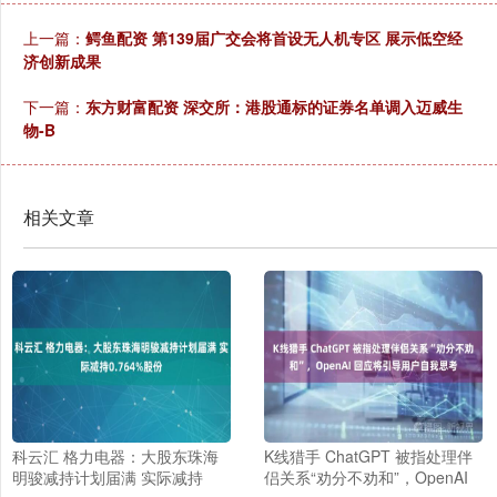
上一篇：
鳄鱼配资 第139届广交会将首设无人机专区 展示低空经
济创新成果
下一篇：
东方财富配资 深交所：港股通标的证券名单调入迈威生
物-B
相关文章
科云汇 格力电器：大股东珠海
K线猎手 ChatGPT 被指处理伴
明骏减持计划届满 实际减持
侣关系“劝分不劝和”，OpenAI