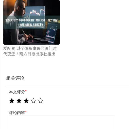
0.764%股份
回应将引导用户自我思考
爱配资 以个体叙事映照澳门时
代变迁！南方日报出版社推出
《濠故事》
相关评论
本文评分
*
评论内容
*