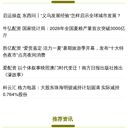
启运操盘 东西问丨“义乌发展经验”怎样启示全球城市发展？
牛弘配资 国家统计局：2026年全国夏粮产量首次突破3000亿
斤
胜亿配资 “爱赏嘉定·活力一夏”暑期旅游季开幕，发布“十大特
色夜市”点亮夜间消费
爱配资 以个体叙事映照澳门时代变迁！南方日报出版社推出
《濠故事》
科云汇 格力电器：大股东珠海明骏减持计划届满 实际减持
0.764%股份
推荐资讯