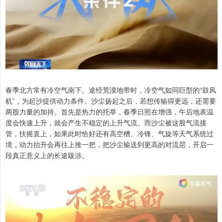
春季北方常有冷空气南下。途经荒漠地带时，冷空气如同巨型的“鼓风
机”，为起沙提供动力条件。沙尘扬起之后，若想传输得更远，还需要
两股力量的加持。首先是热力的托举，春季日照在增强，午后地表温
度会快速上升，就会产生不稳定的上升气流。而沙尘被这股气流接
管，扶摇直上，如果此时恰好还有高空槽、冷锋、气旋等天气系统过
境，动力抬升会再往上推一把，把沙尘输送到更高的对流层，开启一
段真正意义上的长途跋涉。