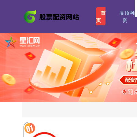
首
晶顶网
页
资