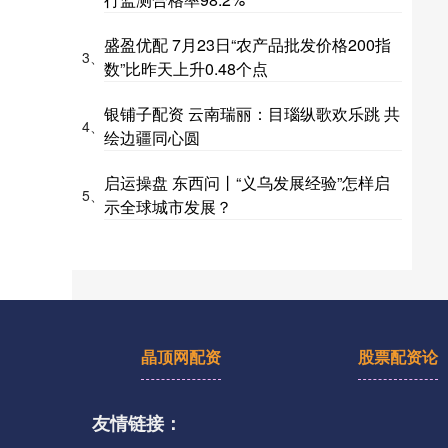
盛盈优配 7月23日“农产品批发价格200指
3、
数”比昨天上升0.48个点
银铺子配资 云南瑞丽：目瑙纵歌欢乐跳 共
4、
绘边疆同心圆
启运操盘 东西问丨“义乌发展经验”怎样启
5、
示全球城市发展？
晶顶网配资
股票配资论
友情链接：