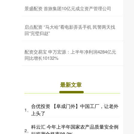
景盛配资 首旅集团10亿元成立资产管理公司
启点配资 “马大哈”看电影弄丢手机 民警两天找
回“完璧归赵”
配资交易宝 申万宏源：上半年净利润4284亿元
同比增长10132%
最新文章
合优投资 【阜成门外】中国工厂，让老外
1、
上头了
科云汇 今年上半年国家农产品质量安全例
2、
行监测合格率98.2%