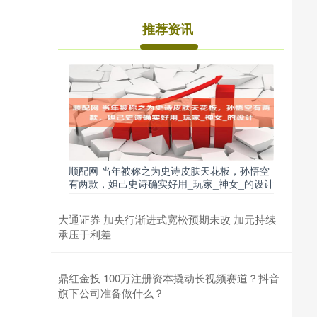
推荐资讯
顺配网 当年被称之为史诗皮肤天花板，孙悟空
有两款，妲己史诗确实好用_玩家_神女_的设计
大通证券 加央行渐进式宽松预期未改 加元持续
承压于利差
鼎红金投 100万注册资本撬动长视频赛道？抖音
旗下公司准备做什么？