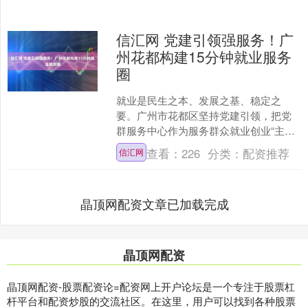
信汇网 党建引领强服务！广
州花都构建15分钟就业服务
圈
就业是民生之本、发展之基、稳定之
要。广州市花都区坚持党建引领，把党
群服务中心作为服务群众就业创业“主阵
地”，整合资源、创新模式、精准赋能，
查看：
226
分类：
配资推荐
信汇网
构建起“阵地全覆盖、服....
晶顶网配资文章已加载完成
晶顶网配资
晶顶网配资-股票配资论=配资网上开户论坛是一个专注于股票杠
杆平台和配资炒股的交流社区。在这里，用户可以找到各种股票