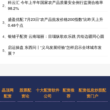
科云汇 今年上半年国家农产品质量安全例行监测合格率
2、
98.2%
盛盈优配 7月23日“农产品批发价格200指数”比昨天上升
3、
0.48个点
银铺子配资 云南瑞丽：目瑙纵歌欢乐跳 共绘边疆同心圆
4、
启运操盘 东西问丨“义乌发展经验”怎样启示全球城市发
5、
展？
晶顶网
股票配
十大配资软件
配资推
配资低息炒股配
配资
资论
公司
荐
资门户