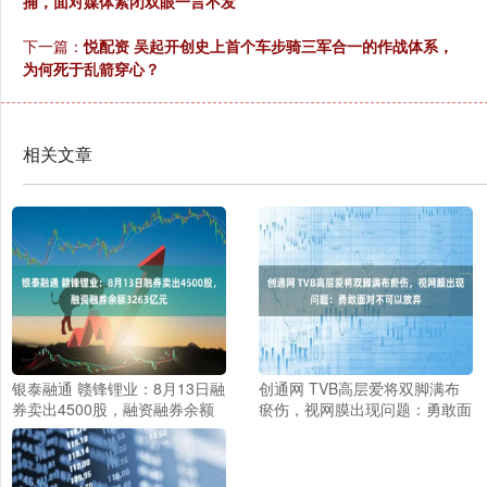
捕，面对媒体紧闭双眼一言不发
下一篇：
悦配资 吴起开创史上首个车步骑三军合一的作战体系，
为何死于乱箭穿心？
相关文章
银泰融通 赣锋锂业：8月13日融
创通网 TVB高层爱将双脚满布
券卖出4500股，融资融券余额
瘀伤，视网膜出现问题：勇敢面
3263亿元
对不可以放弃