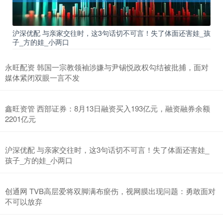
沪深优配 与亲家交往时，这3句话切不可言！失了体面还害娃_孩
子_方的娃_小两口
永旺配资 韩国一宗教领袖涉嫌与尹锡悦政权勾结被批捕，面对
媒体紧闭双眼一言不发
鑫旺资管 西部证券：8月13日融资买入193亿元，融资融券余额
2201亿元
沪深优配 与亲家交往时，这3句话切不可言！失了体面还害娃_
孩子_方的娃_小两口
创通网 TVB高层爱将双脚满布瘀伤，视网膜出现问题：勇敢面对
不可以放弃