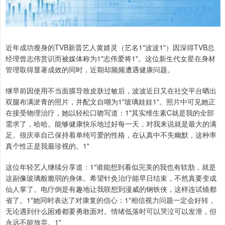
近年成功瘦身的TVB新晋艺人黄婧灵（艺名1"波波1"）因深得TVB总
经理曾志伟赏识而被媒体称为1"志伟爱将1"。这位新生代女星在身材
管理取得显著成效的同时，近期却频频遭遇健康问题。
继早前因使用不当面膜导致皮肤过敏后，波波近日又在社交平台晒出
双腿布满淤青的照片，并配文自嘲为1"玻璃娃娃1"。照片中可见她正
在接受物理治疗，她以轻松口吻写道：1"其实维生素C就是我的全部
需求了，哈哈。能够健康快乐地过好每一天，对我来说就是最大的满
足。很庆幸自己保持着单纯可爱的性格，在认真中不失幽默，这种率
真个性正是我最珍视的。1"
这位年轻艺人继续分享道：1"谁能想到看似完美的我也有软肋，就是
这副像玻璃般脆弱的身体。希望针灸治疗能早日结束，不然真要变成
仙人掌了。电疗倒是有趣地让我联想到漫威的钢铁侠，这样连试镜都
省了。1"她同时表达了对康复的信心：1"相信视力问题一定会好转，
无论遇到什么困难都要勇敢面对。情绪低落时可以哭泣可以发泄，但
永远不能放弃。1"