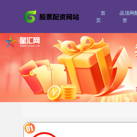
首
晶顶网
页
资