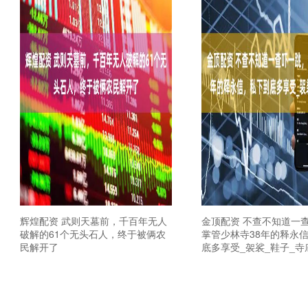
辉煌配资 武则天墓前，千百年无人
金顶配资 不查不知道一
破解的61个无头石人，终于被俩农
掌管少林寺38年的释永
民解开了
底多享受_袈裟_鞋子_寺