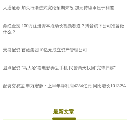
大通证券 加央行渐进式宽松预期未改 加元持续承压于利差
鼎红金投 100万注册资本撬动长视频赛道？抖音旗下公司准备做
什么？
景盛配资 首旅集团10亿元成立资产管理公司
启点配资 “马大哈”看电影弄丢手机 民警两天找回“完璧归赵”
配资交易宝 申万宏源：上半年净利润4284亿元 同比增长10132%
最新文章