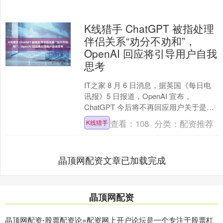
K线猎手 ChatGPT 被指处理
伴侣关系“劝分不劝和”，
OpenAI 回应将引导用户自我
思考
IT之家 8 月 6 日消息，据英国《每日电
讯报》5 日报道，OpenAI 宣布，
ChatGPT 今后将不再回应用户关于是否
应与伴侣分手的问题。在用户就“个人
查看：
108
分类：
配资推荐
K线猎手
困....
晶顶网配资文章已加载完成
晶顶网配资
晶顶网配资-股票配资论=配资网上开户论坛是一个专注于股票杠