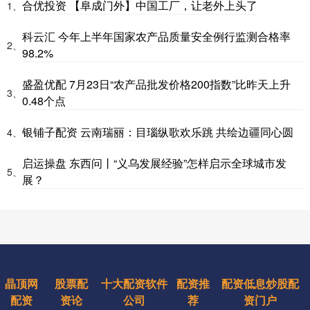
合优投资 【阜成门外】中国工厂，让老外上头了
1、
科云汇 今年上半年国家农产品质量安全例行监测合格率
2、
98.2%
盛盈优配 7月23日“农产品批发价格200指数”比昨天上升
3、
0.48个点
银铺子配资 云南瑞丽：目瑙纵歌欢乐跳 共绘边疆同心圆
4、
启运操盘 东西问丨“义乌发展经验”怎样启示全球城市发
5、
展？
晶顶网
股票配
十大配资软件
配资推
配资低息炒股配
配资
资论
公司
荐
资门户